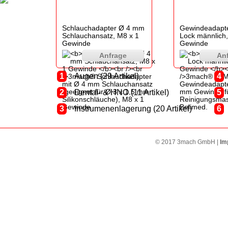
Schlauchadapter Ø 4 mm
Gewindeadapte
Schlauchansatz, M8 x 1
Lock männlich,
Gewinde
Gewinde
1
Augen (29 Artikel)
4
2
Dental- & HNO (11 Artikel)
5
3
Instrumenenlagerung (20 Artikel)
6
© 2017 3mach GmbH |
Im